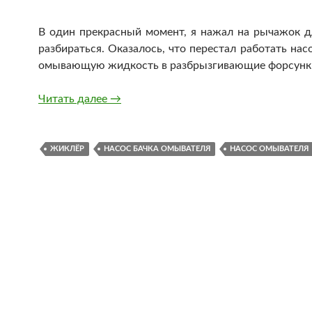
В один прекрасный момент, я нажал на рычажок 
разбираться. Оказалось, что перестал работать нас
омывающую жидкость в разбрызгивающие форсунки 
Перестал работать насос бачка омыват
Читать далее
→
ЖИКЛЁР
НАСОС БАЧКА ОМЫВАТЕЛЯ
НАСОС ОМЫВАТЕЛЯ