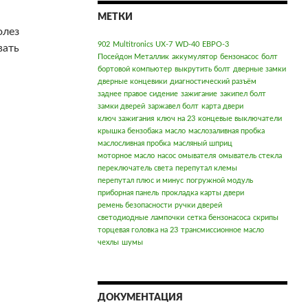
МЕТКИ
олез
902
Multitronics UX-7
WD-40
ЕВРО-3
вать
Посейдон Металлик
аккумулятор
бензонасос
болт
бортовой компьютер
выкрутить болт
дверные замки
дверные концевики
диагностический разъём
заднее правое сидение
зажигание
закипел болт
замки дверей
заржавел болт
карта двери
ключ зажигания
ключ на 23
концевые выключатели
крышка бензобака
масло
маслозаливная пробка
маслосливная пробка
масляный шприц
моторное масло
насос омывателя
омыватель стекла
переключатель света
перепутал клемы
перепутал плюс и минус
погружной модуль
приборная панель
прокладка карты двери
ремень безопасности
ручки дверей
светодиодные лампочки
сетка бензонасоса
скрипы
торцевая головка на 23
трансмиссионное масло
чехлы
шумы
ДОКУМЕНТАЦИЯ