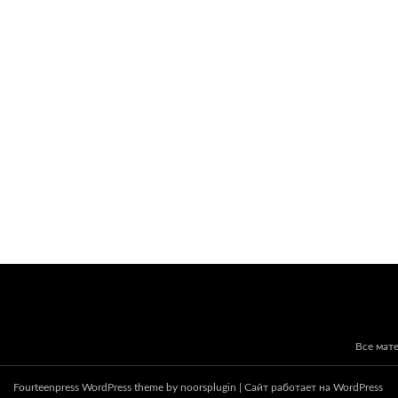
Все мат
Fourteenpress WordPress theme by
noorsplugin
|
Сайт работает на WordPress