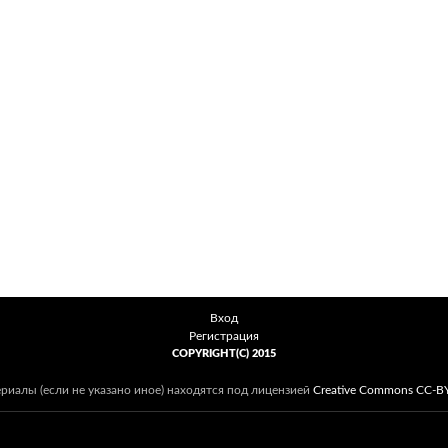
Вход
Регистрация
COPYRIGHT(C) 2015
ериалы (если не указано иное) находятся под лицензией
Creative Commons CC-B