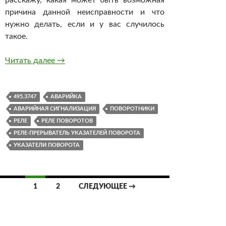
причина данной неисправности и что
нужно делать, если и у вас случилось
такое.
Перестали мигать указатели поворота и авар
Читать далее
→
495.3747
АВАРИЙКА
АВАРИЙНАЯ СИГНАЛИЗАЦИЯ
ПОВОРОТНИКИ
РЕЛЕ
РЕЛЕ ПОВОРОТОВ
РЕЛЕ-ПРЕРЫВАТЕЛЬ УКАЗАТЕЛЕЙ ПОВОРОТА
УКАЗАТЕЛИ ПОВОРОТА
Навигация
1
2
СЛЕДУЮЩЕЕ →
по
записям