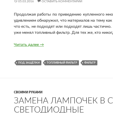
05.03.2016
ОСТАВИТЬ КОММЕНТАРИЙ
Продолжая работы по приведению купленного мной 
удивлением обнаружил, что материалов на тему как з
что есть, не подходят или подходят лишь частично. 
уже менял топливный фильтр. Для тех же, кто никог
Замена топливного фильтра УАЗ Patrio
Читать далее
→
ПОД ЗАЩЁЛКИ
ТОПЛИВНЫЙ ФИЛЬТР
ФИЛЬТР
СВОИМИ РУКАМИ
ЗАМЕНА ЛАМПОЧЕК В С
СВЕТОДИОДНЫЕ