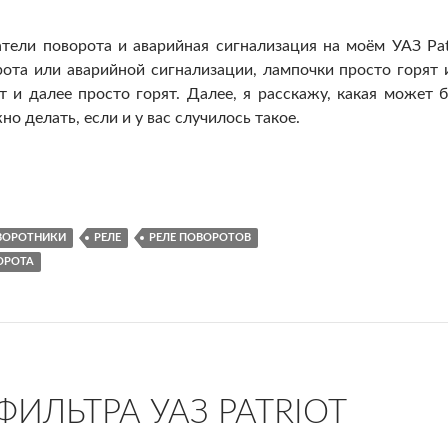
тели поворота и аварийная сигнализация на моём УАЗ Pat
рота или аварийной сигнализации, лампочки просто горят 
т и далее просто горят. Далее, я расскажу, какая может 
о делать, если и у вас случилось такое.
 аварийная сигнализация на УАЗ Patriot
ВОРОТНИКИ
РЕЛЕ
РЕЛЕ ПОВОРОТОВ
ОРОТА
ИЛЬТРА УАЗ PATRIOT