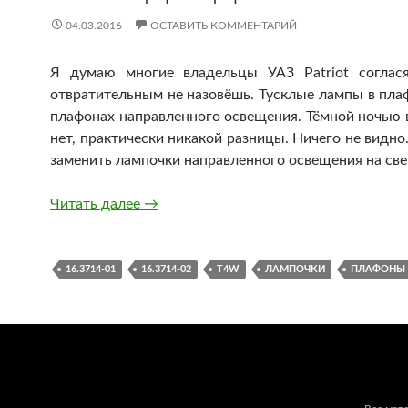
04.03.2016
ОСТАВИТЬ КОММЕНТАРИЙ
Я думаю многие владельцы УАЗ Patriot соглас
отвратительным не назовёшь. Тусклые лампы в плаф
плафонах направленного освещения. Тёмной ночью во
нет, практически никакой разницы. Ничего не видно
заменить лампочки направленного освещения на св
Замена лампочек в салоне УАЗ Patriot
Читать далее
→
16.3714-01
16.3714-02
T4W
ЛАМПОЧКИ
ПЛАФОНЫ