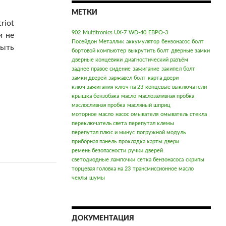
МЕТКИ
riot
902
Multitronics UX-7
WD-40
ЕВРО-3
и не
Посейдон Металлик
аккумулятор
бензонасос
болт
быть
бортовой компьютер
выкрутить болт
дверные замки
дверные концевики
диагностический разъём
заднее правое сидение
зажигание
закипел болт
замки дверей
заржавел болт
карта двери
ключ зажигания
ключ на 23
концевые выключатели
крышка бензобака
масло
маслозаливная пробка
маслосливная пробка
масляный шприц
моторное масло
насос омывателя
омыватель стекла
переключатель света
перепутал клемы
перепутал плюс и минус
погружной модуль
приборная панель
прокладка карты двери
ремень безопасности
ручки дверей
светодиодные лампочки
сетка бензонасоса
скрипы
торцевая головка на 23
трансмиссионное масло
чехлы
шумы
ДОКУМЕНТАЦИЯ