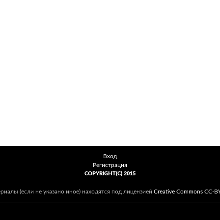
Вход
Регистрация
COPYRIGHT(C) 2015
ериалы (если не указано иное) находятся под лицензией
Creative Commons CC-B