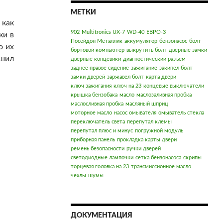
МЕТКИ
 как
902
Multitronics UX-7
WD-40
ЕВРО-3
ки в
Посейдон Металлик
аккумулятор
бензонасос
болт
о их
бортовой компьютер
выкрутить болт
дверные замки
ешил
дверные концевики
диагностический разъём
заднее правое сидение
зажигание
закипел болт
замки дверей
заржавел болт
карта двери
ключ зажигания
ключ на 23
концевые выключатели
крышка бензобака
масло
маслозаливная пробка
маслосливная пробка
масляный шприц
моторное масло
насос омывателя
омыватель стекла
переключатель света
перепутал клемы
перепутал плюс и минус
погружной модуль
приборная панель
прокладка карты двери
ремень безопасности
ручки дверей
светодиодные лампочки
сетка бензонасоса
скрипы
торцевая головка на 23
трансмиссионное масло
чехлы
шумы
ДОКУМЕНТАЦИЯ