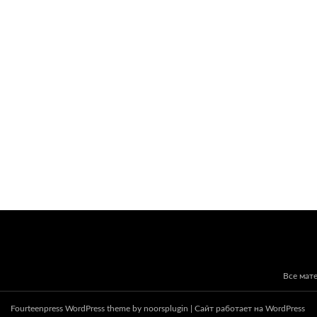
Все мат
Fourteenpress WordPress theme by
noorsplugin
|
Сайт работает на WordPress