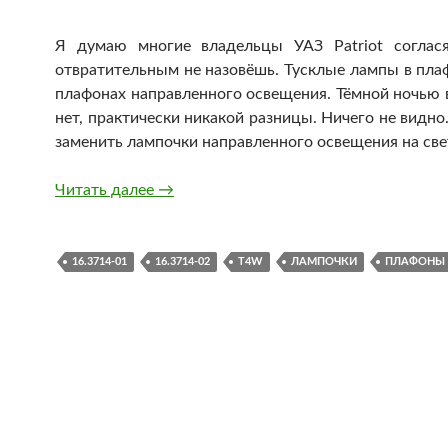
Я думаю многие владельцы УАЗ Patriot соглас
отвратительным не назовёшь. Тусклые лампы в плаф
плафонах направленного освещения. Тёмной ночью во
нет, практически никакой разницы. Ничего не видно
заменить лампочки направленного освещения на св
Замена лампочек в салоне УАЗ Patriot
Читать далее
→
16.3714-01
16.3714-02
T4W
ЛАМПОЧКИ
ПЛАФОНЫ