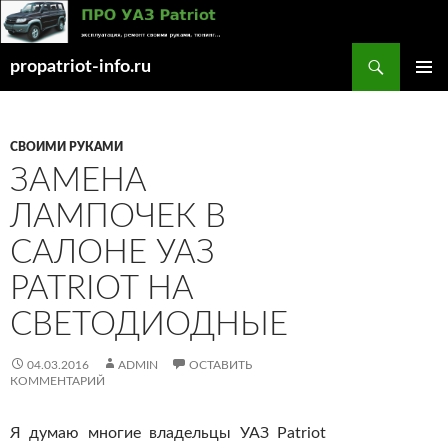
Поиск
propatriot-info.ru
ПЕРЕЙТИ
ОСНОВ
К
МЕНЮ
СОДЕРЖИМОМУ
СВОИМИ РУКАМИ
ЗАМЕНА
ЛАМПОЧЕК В
САЛОНЕ УАЗ
PATRIOT НА
СВЕТОДИОДНЫЕ
04.03.2016
ADMIN
ОСТАВИТЬ
КОММЕНТАРИЙ
Я думаю многие владельцы УАЗ Patriot