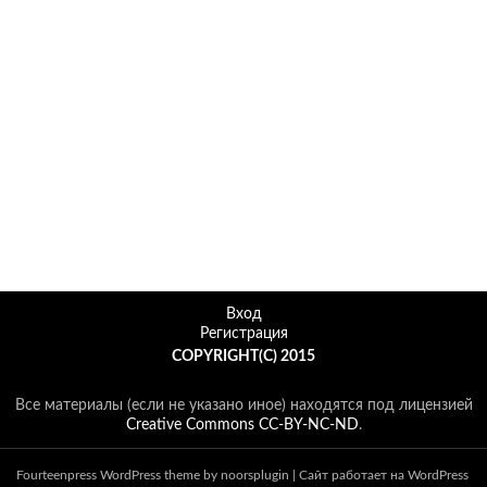
Вход
Регистрация
COPYRIGHT(C) 2015
Все материалы (если не указано иное) находятся под лицензией
Creative Commons CC-BY-NC-ND
.
Fourteenpress WordPress theme by
noorsplugin
|
Сайт работает на WordPress