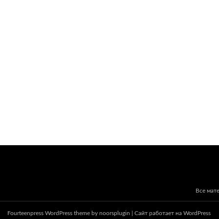
Все мат
Fourteenpress WordPress theme by
noorsplugin
|
Сайт работает на WordPress