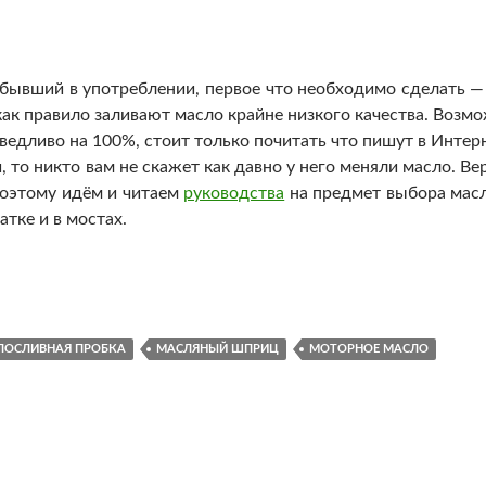
 бывший в употреблении, первое что необходимо сделать —
как правило заливают масло крайне низкого качества. Возм
раведливо на 100%, стоит только почитать что пишут в Интер
 то никто вам не скажет как давно у него меняли масло. Ве
 Поэтому идём и читаем
руководства
на предмет выбора масл
атке и в мостах.
с маслозаливной пробкой на КПП и маленький лайфхак
ЛОСЛИВНАЯ ПРОБКА
МАСЛЯНЫЙ ШПРИЦ
МОТОРНОЕ МАСЛО