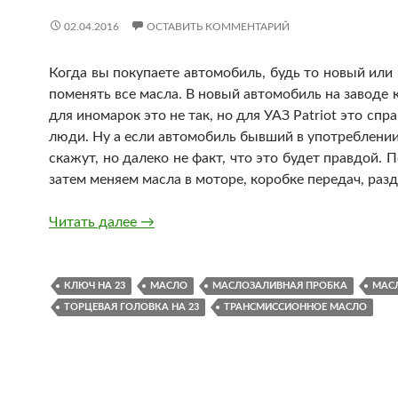
02.04.2016
ОСТАВИТЬ КОММЕНТАРИЙ
Когда вы покупаете автомобиль, будь то новый или
поменять все масла. В новый автомобиль на заводе 
для иномарок это не так, но для УАЗ Patriot это сп
люди. Ну а если автомобиль бывший в употреблении,
скажут, но далеко не факт, что это будет правдой.
затем меняем масла в моторе, коробке передач, разд
Замена масла на УАЗ Patriot, засада 
Читать далее
→
КЛЮЧ НА 23
МАСЛО
МАСЛОЗАЛИВНАЯ ПРОБКА
МАС
ТОРЦЕВАЯ ГОЛОВКА НА 23
ТРАНСМИССИОННОЕ МАСЛО