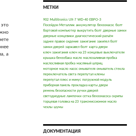
МЕТКИ
902
Multitronics UX-7
WD-40
ЕВРО-3
 это
Посейдон Металлик
аккумулятор
бензонасос
болт
бортовой компьютер
выкрутить болт
дверные замки
ожно
дверные концевики
диагностический разъём
нете
заднее правое сидение
зажигание
закипел болт
рнее
замки дверей
заржавел болт
карта двери
ключ зажигания
ключ на 23
концевые выключатели
а, а
крышка бензобака
масло
маслозаливная пробка
маслосливная пробка
масляный шприц
моторное масло
насос омывателя
омыватель стекла
переключатель света
перепутал клемы
перепутал плюс и минус
погружной модуль
приборная панель
прокладка карты двери
ремень безопасности
ручки дверей
светодиодные лампочки
сетка бензонасоса
скрипы
торцевая головка на 23
трансмиссионное масло
чехлы
шумы
ДОКУМЕНТАЦИЯ