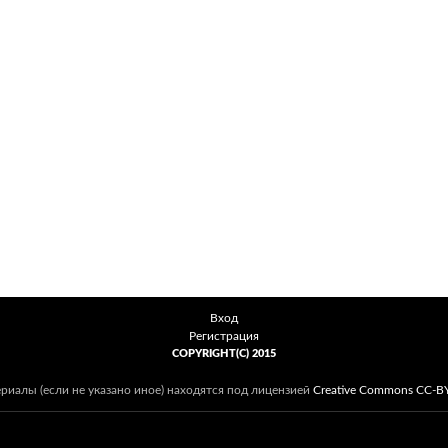
Вход
Регистрация
COPYRIGHT(C) 2015
ериалы (если не указано иное) находятся под лицензией
Creative Commons CC-B